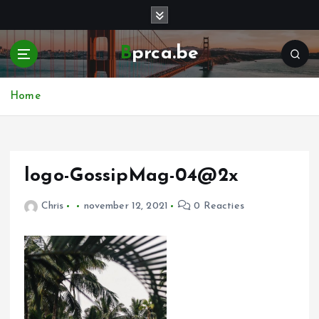
G
a
n
Bprca.be
a
a
r
Home
d
e
i
n
h
logo-GossipMag-04@2x
o
u
Chris
november 12, 2021
0 Reacties
d