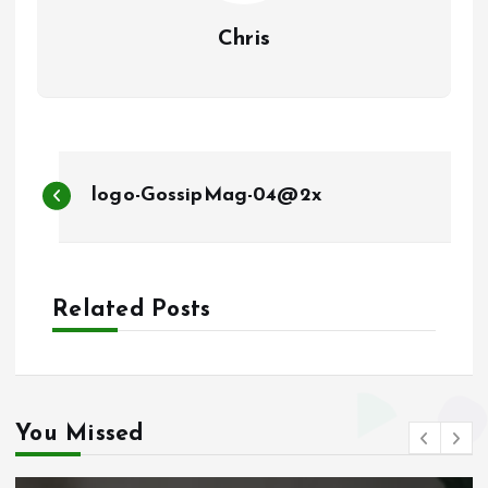
Chris
B
logo-GossipMag-04@2x
e
r
Related Posts
i
c
h
You Missed