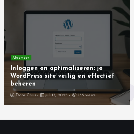
t
n
a
v
i
Algemeen
Inloggen en optimaliseren: je
g
WordPress site veilig en effectief
beheren
a
Door
Chris
juli 13, 2025
135 views
t
i