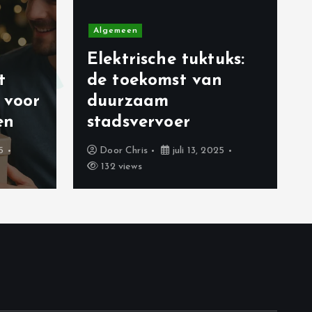
Algemeen
Elektrische tuktuks:
t
de toekomst van
 voor
duurzaam
en
stadsvervoer
5
Door
Chris
juli 13, 2025
132 views