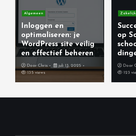
Algemeen
Zakelijk
Inloggen en
Succe
optimaliseren: je
op S
WordPress site veilig
scho
en effectief beheren
ding
Door
Chris
juli 13, 2025
Door
135 views
123 vi