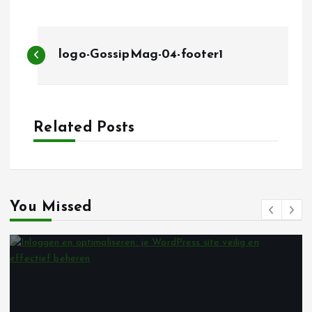
B
logo-GossipMag-04-footer1
e
r
Related Posts
i
c
h
You Missed
t
n