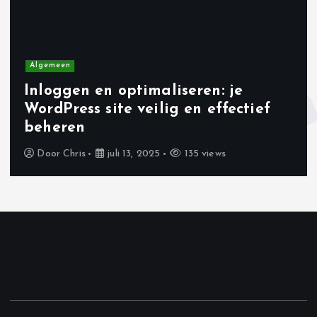
a
v
i
Algemeen
Inloggen en optimaliseren: je
g
WordPress site veilig en effectief
beheren
a
Door
Chris
juli 13, 2025
135 views
t
i
e