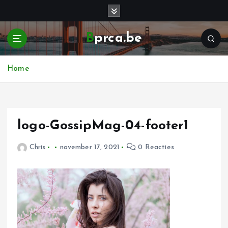
G
a
n
Bprca.be
a
a
r
Home
d
e
i
n
h
logo-GossipMag-04-footer1
o
u
Chris
november 17, 2021
0 Reacties
d