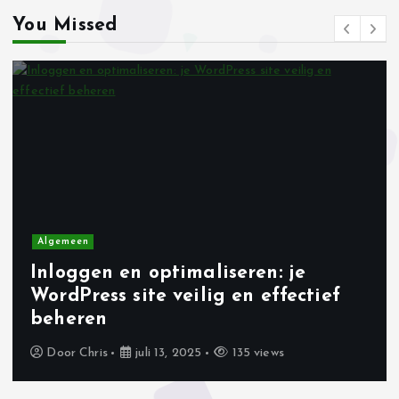
You Missed
t
n
a
v
i
g
Algemeen
Inloggen en optimaliseren: je
a
WordPress site veilig en effectief
beheren
t
Door
Chris
juli 13, 2025
135 views
i