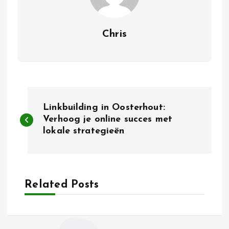
Chris
B
Linkbuilding in Oosterhout:
e
Verhoog je online succes met
lokale strategieën
r
i
Related Posts
c
h