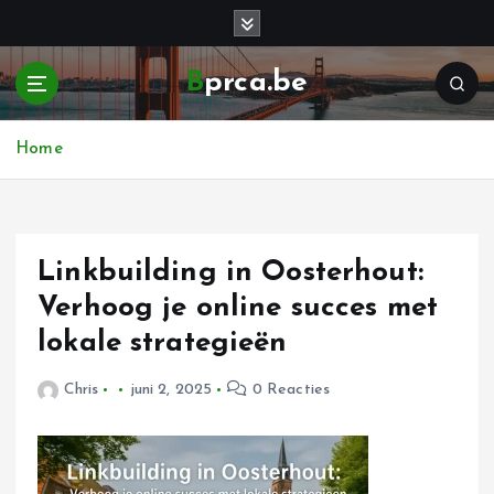
G
a
n
Bprca.be
a
a
r
Home
d
e
i
n
h
Linkbuilding in Oosterhout:
o
Verhoog je online succes met
u
lokale strategieën
d
Chris
juni 2, 2025
0 Reacties