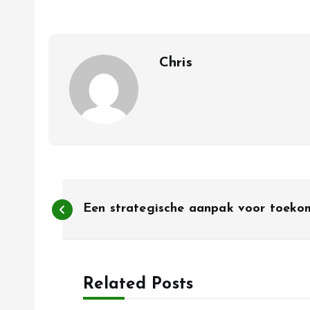
Chris
B
Een strategische aanpak voor toeko
e
r
Related Posts