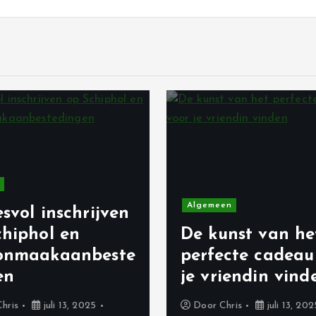
Algemeen
svol inschrijven
chiphol en
De kunst van he
onmaakaanbeste
perfecte cadeau
en
je vriendin vind
Chris
juli 13, 2025
Door
Chris
juli 13, 202