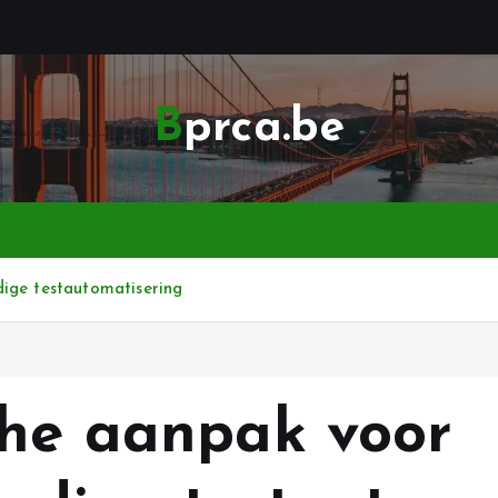
Bprca.be
ige testautomatisering
che aanpak voor