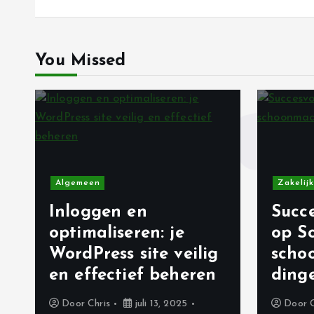
i
c
You Missed
h
t
n
Algemeen
Zakelijk
a
Inloggen en
Succe
v
optimaliseren: je
op S
WordPress site veilig
scho
i
en effectief beheren
ding
Door
Chris
juli 13, 2025
Door