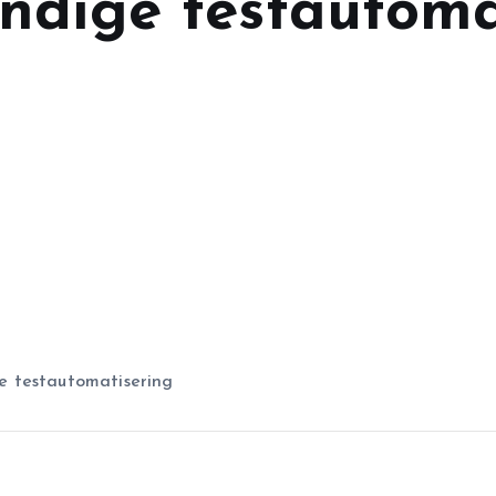
ndige testautoma
e testautomatisering