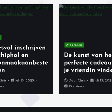
Algemeen
svol inschrijven
chiphol en
De kunst van he
onmaakaanbeste
perfecte cadeau
en
je vriendin vind
Chris
juli 13, 2025
Door
Chris
juli 13, 202
ews
124 views