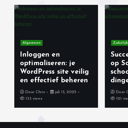
h
t
n
Algemeen
Zakelijk
a
Inloggen en
Succe
v
optimaliseren: je
op S
WordPress site veilig
scho
i
en effectief beheren
ding
Door
Chris
juli 13, 2025
Door
g
133 views
121 vi
a