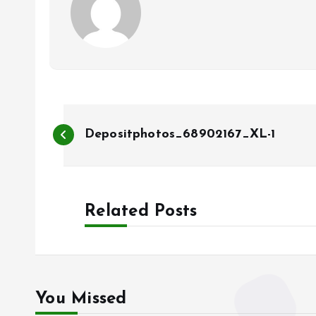
B
Depositphotos_68902167_XL-1
e
r
Related Posts
i
c
You Missed