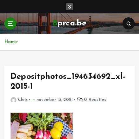
G
a
n
Bprca.be
a
a
r
Home
d
e
i
n
h
Depositphotos_194634692_xl-
o
2015-1
u
d
Chris
november 13, 2021
0 Reacties