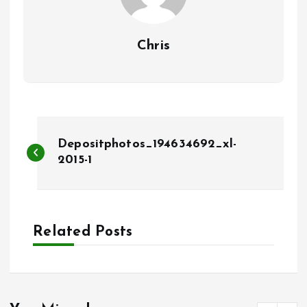
Chris
B
Depositphotos_194634692_xl-
e
2015-1
r
i
Related Posts
c
h