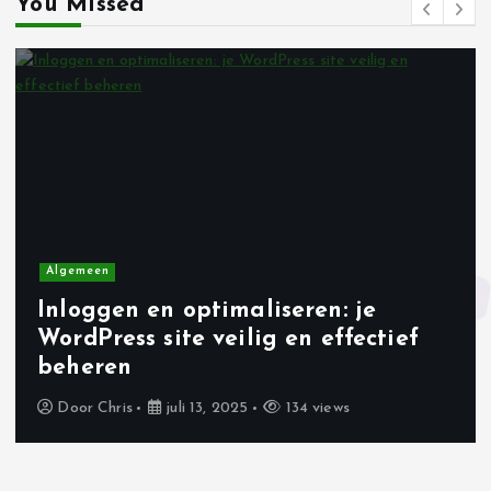
You Missed
t
n
a
v
i
Algemeen
g
Inloggen en optimaliseren: je
WordPress site veilig en effectief
a
beheren
t
Door
Chris
juli 13, 2025
134 views
i