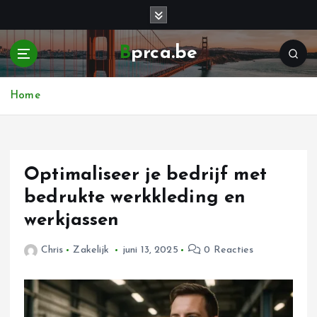
G
a
n
Bprca.be
a
a
r
Home
d
e
i
n
h
Optimaliseer je bedrijf met
o
bedrukte werkkleding en
u
werkjassen
d
Chris
Zakelijk
juni 13, 2025
0 Reacties