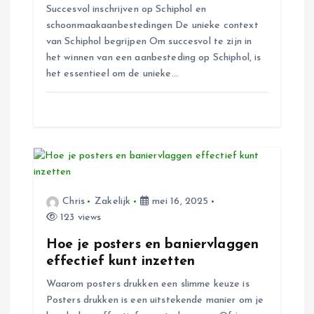
i
Succesvol inschrijven op Schiphol en
schoonmaakaanbestedingen De unieke context
g
van Schiphol begrijpen Om succesvol te zijn in
het winnen van een aanbesteding op Schiphol, is
a
het essentieel om de unieke…
t
i
e
Chris
Zakelijk
mei 16, 2025
123 views
Hoe je posters en baniervlaggen
effectief kunt inzetten
Waarom posters drukken een slimme keuze is
Posters drukken is een uitstekende manier om je