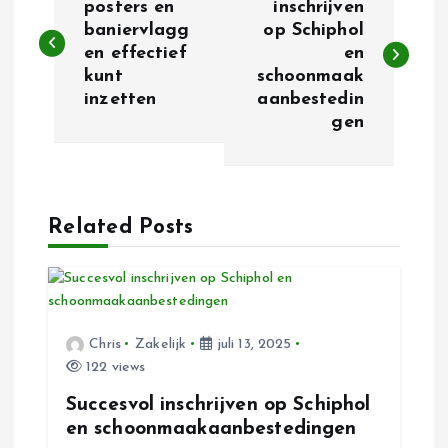
e
posters en
inschrijven
baniervlagg
op Schiphol
en effectief
en
r
kunt
schoonmaak
inzetten
aanbestedin
i
gen
c
h
Related Posts
t
n
Chris
Zakelijk
juli 13, 2025
a
122 views
v
Succesvol inschrijven op Schiphol
en schoonmaakaanbestedingen