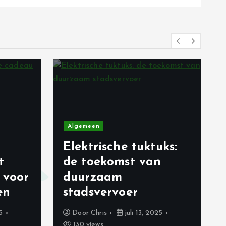
Algemeen
Elektrische tuktuks:
t
de toekomst van
 voor
duurzaam
en
stadsvervoer
5
Door
Chris
juli 13, 2025
130 views