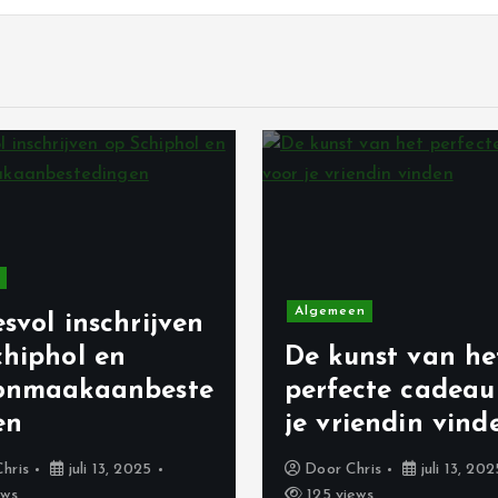
Algemeen
svol inschrijven
chiphol en
De kunst van he
onmaakaanbeste
perfecte cadeau
en
je vriendin vind
Chris
juli 13, 2025
Door
Chris
juli 13, 202
ews
125 views