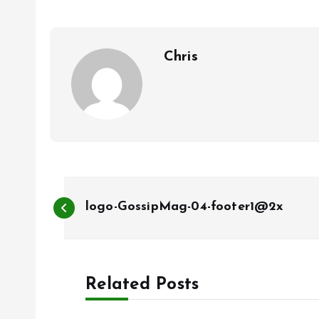
Chris
B
logo-GossipMag-04-footer1@2x
e
r
Related Posts
i