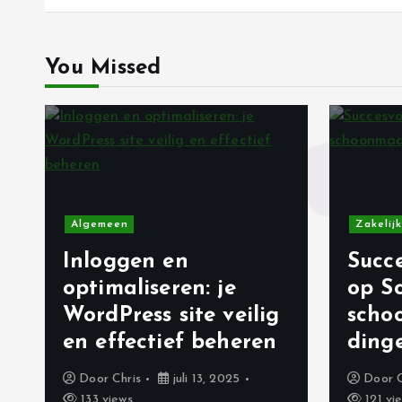
c
You Missed
h
t
n
Algemeen
Zakelijk
a
Inloggen en
Succe
v
optimaliseren: je
op S
WordPress site veilig
scho
i
en effectief beheren
ding
Door
Chris
juli 13, 2025
Door
g
133 views
121 vi